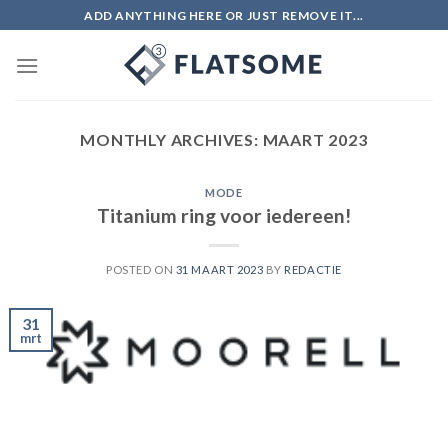
Skip
ADD ANYTHING HERE OR JUST REMOVE IT...
to
content
MONTHLY ARCHIVES:
MAART 2023
MODE
Titanium ring voor iedereen!
POSTED ON
31 MAART 2023
BY
REDACTIE
31
mrt