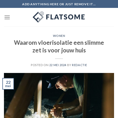
Skip
ADD ANYTHING HERE OR JUST REMOVE IT...
to
content
WONEN
Waarom vloerisolatie een slimme
zet is voor jouw huis
POSTED ON
22 MEI 2024
BY
REDACTIE
22
mei