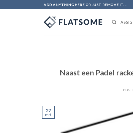
Skip
ADD ANYTHING HERE OR JUST REMOVE IT...
to
content
ASSIG
Naast een Padel rack
POST
27
mrt