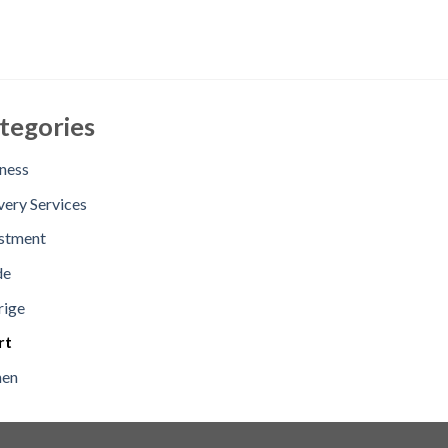
tegories
ness
very Services
stment
de
rige
rt
en