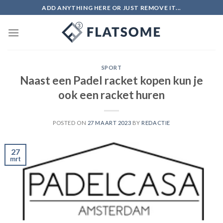
Skip
ADD ANYTHING HERE OR JUST REMOVE IT...
to
content
SPORT
Naast een Padel racket kopen kun je
ook een racket huren
POSTED ON
27 MAART 2023
BY
REDACTIE
27
mrt