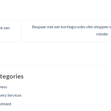
Bespaar met een kortingscodes slim shoppen 
ok een
minder
tegories
ness
very Services
stment