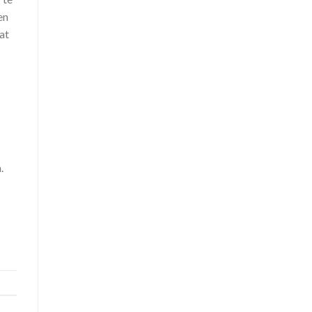
en
at
.